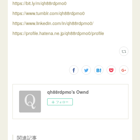
https://bit.ly/m/qh88rdpmo0
https://www.tumblr.com/qh88rdpmo0
https://www.linkedin.com/in/qh88rdpmo0/
https://profile.hatena.ne.jp/qh88rdpmo0/profile
qh88rdpmo's Ownd
フォロー
関連記事