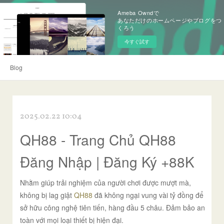
Ameba Owndで
あなただけのホームページやブログをつ
くろう
今すぐ試す
Blog
2025.02.22 10:04
QH88 - Trang Chủ QH88
Đăng Nhập | Đăng Ký +88K
Nhằm giúp trải nghiệm của người chơi được mượt mà,
không bị lag giật
QH88
đã không ngại vung vài tỷ đồng để
sở hữu công nghệ tiên tiến, hàng đầu 5 châu. Đảm bảo an
toàn với mọi loại thiết bị hiện đại.