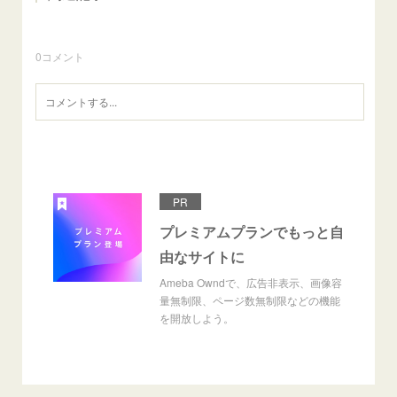
0
コメント
PR
プレミアムプランでもっと自
由なサイトに
Ameba Owndで、広告非表示、画像容
量無制限、ページ数無制限などの機能
を開放しよう。